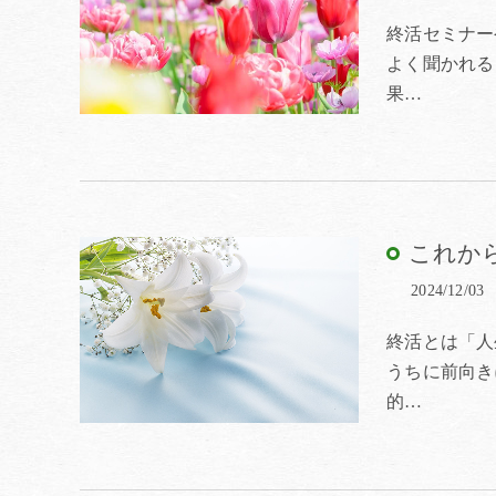
終活セミナー
よく聞かれる
果…
これか
2024/12/03
終活とは「人
うちに前向き
的…