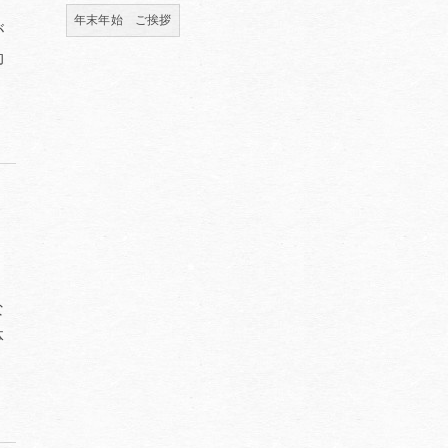
年末年始 ご挨拶
が
効
な
体