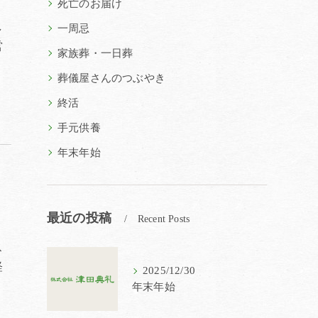
死亡のお届け
し
一周忌
営
家族葬・一日葬
葬儀屋さんのつぶやき
終活
手元供養
年末年始
最近の投稿
Recent Posts
ス
経
2025/12/30
年末年始