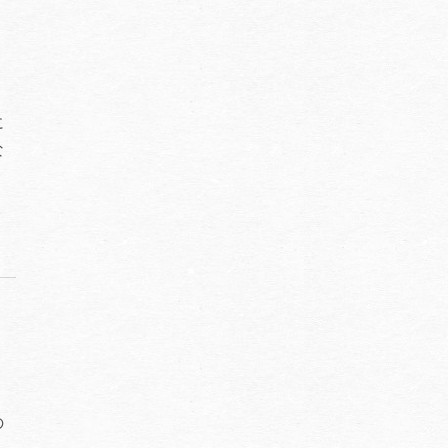
に
な
の