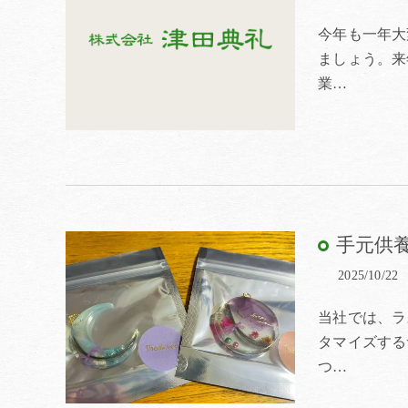
今年も一年大
ましょう。来
業…
手元供
2025/10/22
当社では、ラ
タマイズする
つ…