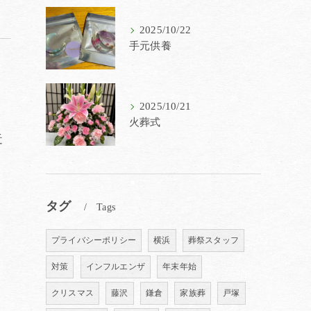
2025/10/22
手元供養
2025/10/21
火葬式
近
タグ
Tags
プライバシーポリシー
横浜
葬祭スタッフ
対策
インフルエンザ
年末年始
クリスマス
藤沢
鎌倉
家族葬
戸塚