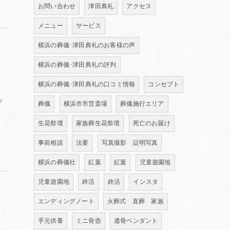
お問い合わせ
津田典礼
アクセス
メニュー
サービス
横浜の葬儀･津田典礼のお客様の声
横浜の葬儀･津田典礼の評判
横浜の葬儀･津田典礼の口コミ情報
コンセプト
デ
葬儀
横浜市市営斎場
葬儀施行エリア
。
生花祭壇
家族葬生花祭壇
死亡のお届け
事前相談
法要
写真撮影 証明写真
横浜の葬儀社
紅葉
紅葉
児童遊園地
児童遊園地
終活
終活
インスタ
エンディングノート
火葬式 直葬 家族
手元供養
ミニ骨壺
遺骨ペンダント