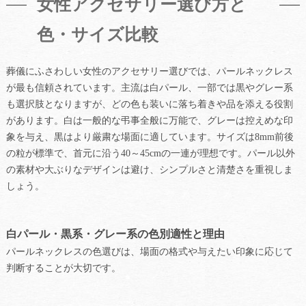
女性アクセサリー選び方と
色・サイズ比較
葬儀にふさわしい女性のアクセサリー選びでは、パールネックレス
が最も信頼されています。主流は白パール、一部では黒やグレー系
も選択肢となりますが、どの色も装いに落ち着きや品を添える役割
があります。白は一般的な弔事全般に万能で、グレーは控えめな印
象を与え、黒はより厳粛な場面に適しています。サイズは8mm前後
の粒が標準で、首元に沿う40～45cmの一連が理想です。パール以外
の素材や大ぶりなデザインは避け、シンプルさと清楚さを重視しま
しょう。
白パール・黒系・グレー系の色別適性と理由
パールネックレスの色選びは、場面の格式や与えたい印象に応じて
判断することが大切です。