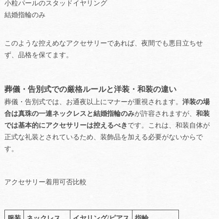
小粒パールのスタッドイヤリング
結婚指輪のみ
このような控えめなアクセサリーであれば、夜間でも悪目立ちせ
ず、品格を保てます。
葬儀・告別式での厳格ルールと洋装・和装の違い
葬儀・告別式では、お通夜以上にマナーが重視されます。
洋装の場
合は真珠の一連ネックレスと結婚指輪のみ
が許容されますが、
和装
では基本的にアクセサリーは控えるべき
です。これは、和装自体が
正式な礼装とされているため、装飾品を加える必要がないからで
す。
アクセサリー着用可否比較
服装
ネックレス
イヤリング/ピアス
指輪