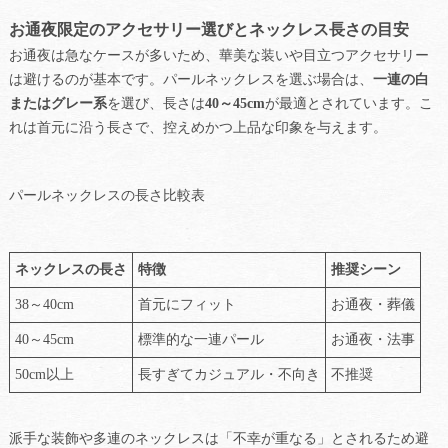
お通夜限定のアクセサリー選びとネックレス長さの目安
お通夜は急なケースが多いため、華美な装いや目立つアクセサリー
は避けるのが基本です。パールネックレスを選ぶ場合は、
一連の白
またはグレー系
を選び、長さは
40～45cm
が最適とされています。こ
れは首元に沿う長さで、控えめかつ上品な印象を与えます。
パールネックレスの長さ比較表
ネックレスの長さ
特徴
推奨シーン
38～40cm
首元にフィット
お通夜・葬儀
40～45cm
標準的な一連パール
お通夜・法事
50cm以上
長すぎてカジュアル・不向き
不推奨
派手な装飾や多連のネックレスは「不幸が重なる」とされるため避