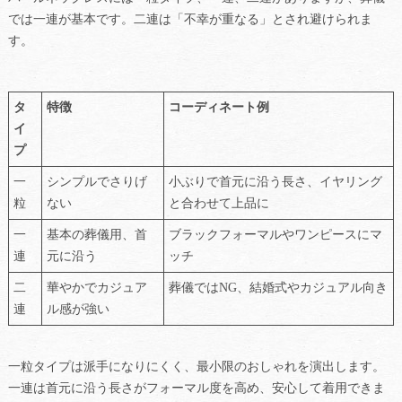
では一連が基本です。二連は「不幸が重なる」とされ避けられま
す。
タ
特徴
コーディネート例
イ
プ
一
シンプルでさりげ
小ぶりで首元に沿う長さ、イヤリング
粒
ない
と合わせて上品に
一
基本の葬儀用、首
ブラックフォーマルやワンピースにマ
連
元に沿う
ッチ
二
華やかでカジュア
葬儀ではNG、結婚式やカジュアル向き
連
ル感が強い
一粒タイプは派手になりにくく、最小限のおしゃれを演出します。
一連は首元に沿う長さがフォーマル度を高め、安心して着用できま