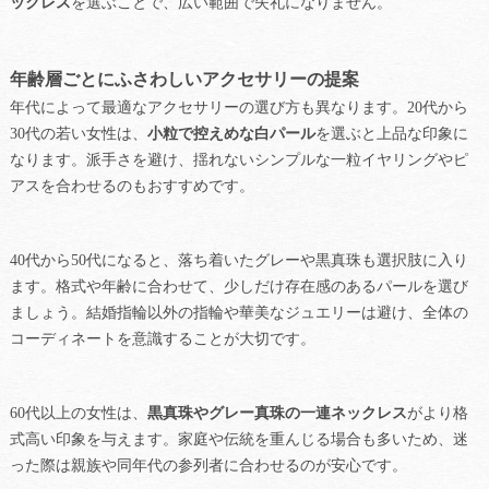
ックレス
を選ぶことで、広い範囲で失礼になりません。
年齢層ごとにふさわしいアクセサリーの提案
年代によって最適なアクセサリーの選び方も異なります。20代から
30代の若い女性は、
小粒で控えめな白パール
を選ぶと上品な印象に
なります。派手さを避け、揺れないシンプルな一粒イヤリングやピ
アスを合わせるのもおすすめです。
40代から50代になると、落ち着いたグレーや黒真珠も選択肢に入り
ます。格式や年齢に合わせて、少しだけ存在感のあるパールを選び
ましょう。結婚指輪以外の指輪や華美なジュエリーは避け、全体の
コーディネートを意識することが大切です。
60代以上の女性は、
黒真珠やグレー真珠の一連ネックレス
がより格
式高い印象を与えます。家庭や伝統を重んじる場合も多いため、迷
った際は親族や同年代の参列者に合わせるのが安心です。