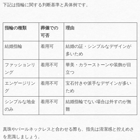
下記は指輪に関する判断基準と具体例です。
指輪の種類
葬儀での
理由
可否
結婚指輪
着用可
結婚の証・シンプルなデザインが
多いため
ファッションリ
着用不可
華美・カラーストーンや装飾が目
ング
立つ
エンゲージリン
着用不可
宝石付きや派手なデザインが多い
グ
ため
シンプルな地金
着用不可
結婚指輪でない場合は外すのが無
のみ
難
真珠やパールネックレスと合わせる際も、指先は清潔感と控えめさ
を意識しましょう。