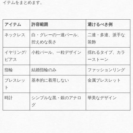
イテムをまとめます。
アイテム
許容範囲
避けるべき例
ネックレス
白・グレーの一連パール、
二連・多連、派手な
控えめな長さ
装飾
イヤリング/
小粒パール、一粒デザイン
揺れるタイプ、カラ
ピアス
ーストーン
指輪
結婚指輪のみ
ファッションリング
ブレスレッ
基本的に着用しない
金属ブレスレット
ト
時計
シンプルな黒・銀のアナロ
華美なデザイン
グ