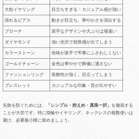
大粒イヤリング
目立ちすぎる・カジュアル感が強い
揺れるピアス
動きが目立ち、華やかさを演出する
ブローチ
派手なデザインや大ぶりは場違い
ダイヤモンド
強い光沢で祝祭感が出てしまう
カラーストーン
色味が派手で弔事にふさわしくない
ゴールドチェーン
金色は華やかで葬儀に適さない
ファッションリング
装飾性が強く、目立ってしまう
ブレスレット
カジュアルな印象・音が出やすい
失敗を防ぐためには、
「シンプル・控えめ・真珠一択」
を徹底する
ことが大切です。特に指輪やイヤリング、ネックレスの複数使いは
避け、必要最小限に留めましょう。