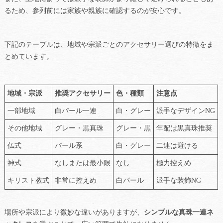
るため、参列前には家族や親族に確認するのが安心です。
下記のテーブルは、地域や宗派ごとのアクセサリー選びの特徴をま
とめています。
地域・宗派
推奨アクセサリー
色・種類
注意点
一部地域
白パール一連
白・グレー
派手なデザインNG
その他地域
グレー・黒真珠
グレー・黒
年配は黒真珠推奨
仏式
パール系
白・グレー
二連は避ける
神式
なしまたは最小限
なし
極力控えめ
キリスト教式
非常に控えめ
白パール
派手な装飾NG
場所や宗派により微妙な違いがありますが、
シンプルな真珠一連ネ