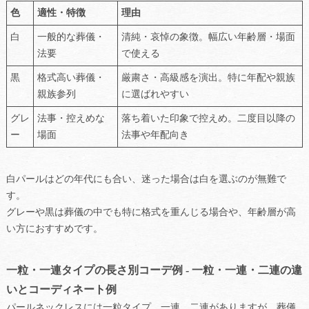
色
適性・特徴
理由
白
一般的な葬儀・
清純・哀悼の象徴。幅広い年齢層・場面
法要
で使える
黒
格式高い葬儀・
厳粛さ・高級感を演出。特に年配や親族
親族参列
に選ばれやすい
グレ
法事・控えめな
落ち着いた印象で控えめ。二度目以降の
ー
場面
法事や年配向き
白パールはどの年代にも合い、迷った場合は白を選ぶのが無難で
す。
グレーや黒は葬儀の中でも特に格式を重んじる場合や、年齢層が高
い方におすすめです。
一粒・一連タイプの長さ別コーデ例 - 一粒・一連・二連の違
いとコーディネート例
パールネックレスには一粒タイプ、一連、二連がありますが、葬儀