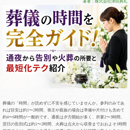
著者：株式会社津田典礼
葬儀の「時間」が読めずに不安を感じていませんか。参列のみであ
れば目安は約1〜2時間、喪主や親族の場合は準備や片付けも含めて
約4〜6時間が一般的です。通夜は夕方開始が多く、所要2〜3時間、
翌日の告別式は約1〜2時間、火葬は点火から収骨までおおよそ1時間