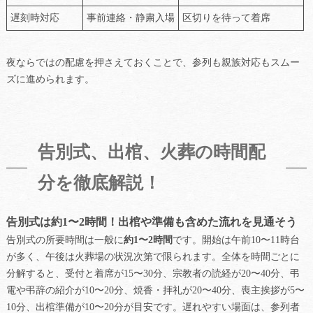
遅刻時対応
事前連絡・静粛入場
区切りを待って着席
夜ならではの配慮を押さえておくことで、参列も親族対応もスムー
ズに進められます。
告別式、出棺、火葬の時間配
分を徹底解説！
告別式は約1〜2時間！出棺や準備も含めた流れを見通そう
告別式の所要時間は一般に
約1〜2時間
です。開始は午前10〜11時台
が多く、午後は火葬場の状況次第で限られます。全体を時間ごとに
分解すると、受付と着席が15〜30分、宗教者の読経が20〜40分、弔
電や弔辞の紹介が10〜20分、焼香・拝礼が20〜40分、喪主挨拶が5〜
10分、出棺準備が10〜20分が目安です。遅れやすい場面は、参列者