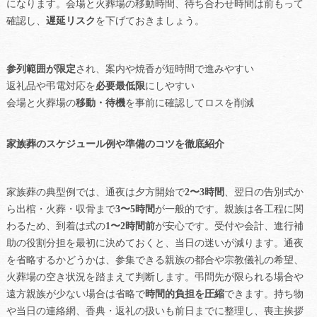
になります。会場と火葬場の移動時間、待ち合わせ時間は前もって
確認し、
遅延リスク
を下げておきましょう。
参列範囲が限定
され、案内や焼香が短時間で進みやすい
返礼品や弔電対応を
必要最低限
にしやすい
会場と火葬場の
移動・待機
を事前に確認してロスを削減
家族葬のスケジュール例や準備のコツを徹底紹介
家族葬の典型例では、通夜は夕方開始で
2〜3時間
、翌日の告別式か
ら出棺・火葬・収骨まで
3〜5時間
が一般的です。親族は各工程に関
わるため、到着は式の
1〜2時間前
が安心です。受付や会計、進行補
助の役割分担を最初に決めておくと、当日の迷いが減ります。通夜
を省略するかどうかは、参集できる親族の都合や宗教儀礼の希望、
火葬場の空き状況を踏まえて判断します。弔問先が限られる場合や
遠方親族が少ない場合は省略で
時間的負担を圧縮
できます。持ち物
や当日の連絡網、香典・返礼の扱いも前日までに整理し、喪主挨拶