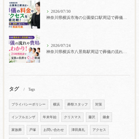
2026/07/30
神奈川県横浜市海の公園柴口駅周辺で葬儀の料金やアクセスを徹底比較！家族葬や直葬の選び方も今すぐ相談可能
2026/07/24
神奈川県横浜市八景島駅周辺で葬儀の流れや費用が丸わかり！24時間相談で家族の負担をぐっと軽減
タグ
Tags
プライバシーポリシー
横浜
葬祭スタッフ
対策
インフルエンザ
年末年始
クリスマス
藤沢
鎌倉
家族葬
戸塚
お問い合わせ
津田典礼
アクセス