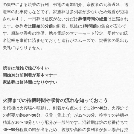
の集中による焼香の行列、弔電の追加紹介、宗教者の到着遅延、送
迎車の配車待ちなどです。家族葬は参列者が少ないため焼香が短縮
されやすく、一日葬は通夜がない分だけ
葬儀時間の総量
は圧縮され
ます。参列者は
開始30分前
の到着、親族は
1時間前
の集合が安心で
す。服装や香典の準備、携帯電話のマナーモード設定、受付での氏
名記帳を事前に済ませておくと進行がスムーズで、焼香後の退出も
失礼にはなりません。
焼香は混雑で延びやすい
開始30分前到着が基本マナー
家族葬は短時間になりやすい
火葬までの待機時間や収骨の流れを知っておこう
出棺後は火葬場へ移動し、到着から点火までに
20〜40分
、火葬炉で
の所要が
約60〜90分
、収骨（骨上げ）が
15〜30分
、控室での待機や
精算が
20〜40分
という配分が一般的です。混雑期は炉の順番待ちで
30〜90分
程度の幅が出るため、親族や高齢の参列者が多い場合は控