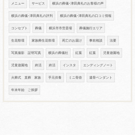
メニュー
サービス
横浜の葬儀･津田典礼のお客様の声
横浜の葬儀･津田典礼の評判
横浜の葬儀･津田典礼の口コミ情報
コンセプト
葬儀
横浜市市営斎場
葬儀施行エリア
生花祭壇
家族葬生花祭壇
死亡のお届け
事前相談
法要
写真撮影 証明写真
横浜の葬儀社
紅葉
紅葉
児童遊園地
児童遊園地
終活
終活
インスタ
エンディングノート
火葬式 直葬 家族
手元供養
ミニ骨壺
遺骨ペンダント
年末年始 ご挨拶