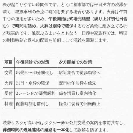
長が起こりやすい時間帯です。とくに都市部では平日夕方の渋滞が
濃く、親族車列の合流に時間を要する場合があります。火葬は午前
中心の運用が多いため、
午後開始は式場完結型（繰り上げ初七日含
む）で時間を詰め、火葬は別枠で確保
するなど柔軟に組み立てるの
が現実的です。通夜ぶるまいをともなう一日葬や家族葬では、料理
の到着時刻と返礼の配置を前倒しして混雑を回避します。
項目
午後開始での対策
夕方開始での対策
交通
出発20〜30分前倒し
駅近集合で徒歩動線へ
火葬
別日・別枠の確保
翌日の午前枠を優先
受付
2レーン化で滞留緩和
係を増員し案内強化
料理
配膳時刻を前倒し
軽食に切替で回転向上
渋滞リスクが高い日はタクシー券や公共交通の案内を事前共有し、
葬儀時間の遅延連絡の経路を一本化
して誤解を防ぎます。