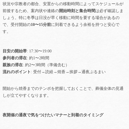
状況や宗教者の都合、安置からの移動時間によってスケジュールが
前後するため、案内状や連絡の
開始時刻と集合時間
は必ず確認しま
しょう。特に冬季は日没が早く移動に時間を要する場合があるの
で、受付開始の
10〜15分前
に到着できるよう余裕を持つと安心で
す。
目安の開始帯
: 17:30〜19:00
参列者の滞在
: 約1〜2時間
親族の滞在
: 約2〜3時間（準備含む）
流れのポイント
: 受付→読経→焼香→挨拶→通夜ぶるまい
開始から焼香までのテンポを把握しておくことで、葬儀全体の見通
しが立てやすくなります。
夜開催の通夜で気をつけたいマナーと到着のタイミング