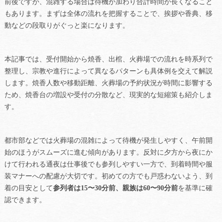
前後ですが、混雑する場合は待機が加わり合計時間が長くなること
もあります。まずは全体の流れを把握することで、挨拶や香典、移
動などの段取りがぐっと楽になります。
本記事では、受付開始から焼香、出棺、火葬場での流れを時系列で
整理し、宗教や進行によって異なるパターンも具体例を交えて解説
します。焼香人数や移動距離、火葬場の予約状況が時間に影響する
ため、焼香台の増設や受付の分散など、現実的な短縮策も紹介しま
す。
都市部などでは火葬場の混雑によって待機が発生しやすく、午前開
始のほうがスムーズに進む傾向があります。反対に夕方から夜にか
けて行われる通夜は仕事後でも参列しやすい一方で、到着時間や服
装マナーへの配慮が大切です。初めての方でも戸惑わないよう、到
着の目安として
参列者は15〜30分前、親族は60〜90分前
を基準に確
認できます。