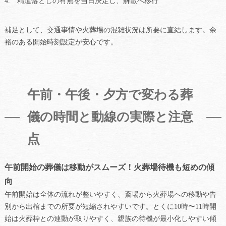
精進落としの有無を当日決定し、解散へ移行
補足として、交通事情や火葬場の混雑状況は所要に直結します。余
裕のある開始時刻設定が安心です。
午前・午後・夕方で変わる葬
儀の時間と動線の実際と注意
点
午前開始の葬儀は移動がスムーズ！火葬場待機も短めの傾
向
午前開始は全体の流れが整いやすく、斎場から火葬場への移動や告
別から出棺までの所要が短縮されやすいです。とくに10時〜11時開
始は火葬枠との連動が取りやすく、親族の待機が最小化しやすい傾