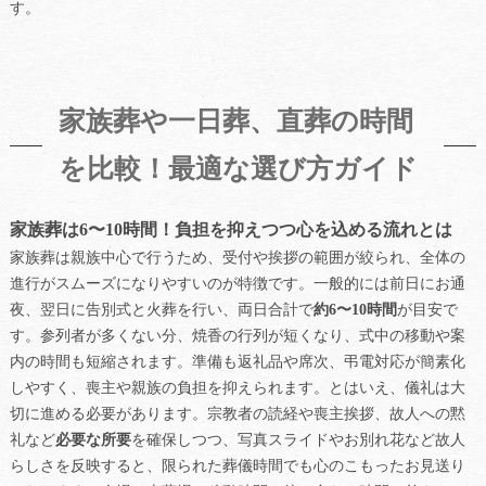
す。
家族葬や一日葬、直葬の時間
を比較！最適な選び方ガイド
家族葬は6〜10時間！負担を抑えつつ心を込める流れとは
家族葬は親族中心で行うため、受付や挨拶の範囲が絞られ、全体の
進行がスムーズになりやすいのが特徴です。一般的には前日にお通
夜、翌日に告別式と火葬を行い、両日合計で
約6〜10時間
が目安で
す。参列者が多くない分、焼香の行列が短くなり、式中の移動や案
内の時間も短縮されます。準備も返礼品や席次、弔電対応が簡素化
しやすく、喪主や親族の負担を抑えられます。とはいえ、儀礼は大
切に進める必要があります。宗教者の読経や喪主挨拶、故人への黙
礼など
必要な所要
を確保しつつ、写真スライドやお別れ花など故人
らしさを反映すると、限られた葬儀時間でも心のこもったお見送り