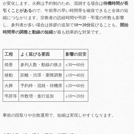
が変化します。火葬は予約制のため、混雑する場合は
待機時間が長
引くことがある
ので、午前帯の早い時間帯を確保できると全体の短
縮につながります。宗教者の読経時間や弔辞・弔電の件数も影響
し、参列者が多い場合は挨拶の追加で
10〜20分
延びることも。
開始
時間帯の調整と動線の短縮
が最も効果的な対策です。
工程
よく延びる要因
影響の目安
焼香
参列人数・動線の狭さ
±30〜60分
移動
距離・渋滞・乗降調整
±10〜40分
火葬
予約枠・混雑・待機席
±20〜60分
弔辞等
件数増・進行追加
±10〜20分
事前の段取りや分散運用で、短縮は実現しやすくなります。