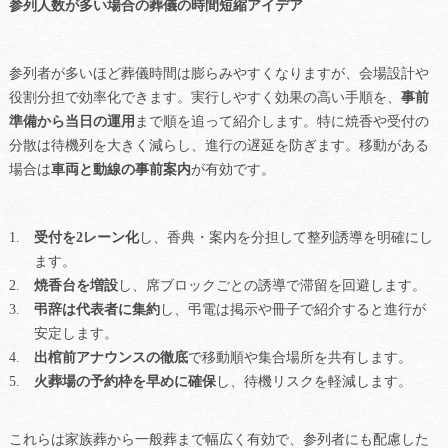
参列人数が多い場合の葬儀の時間短縮アイデア
参列者が多いほど葬儀時間は膨らみやすくなりますが、会場設計や
役割分担で効率化できます。実行しやすく効果の高い手順を、
事前
準備から当日の運用
まで順を追って紹介します。特に焼香や受付の
分散は待機列を大きく減らし、進行の遅延を防ぎます。移動がある
場合は
車両と動線の事前案内
が有効です。
受付を2レーン化
し、香典・案内を分担して整列誘導を明確にし
ます。
焼香台を増設
し、席ブロックごとの誘導で滞留を回避します。
弔辞は代表者に集約
し、弔電は掲示や冊子で紹介すると進行が
安定します。
出棺前アナウンスの徹底
で移動順や集合場所を共有します。
火葬場の予約枠を早めに確保
し、待機リスクを軽減します。
これらは家族葬から一般葬まで幅広く有効で、参列者にも配慮した