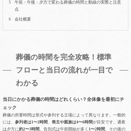
午前・午後・夕方で変わる葬儀の時間と動線の実際と注意
点
会社概要
葬儀の時間を完全攻略！標準
フローと当日の流れが一目で
わかる
当日にかかる葬儀の時間はどれくらい？全体像を最初にチ
ェック
葬儀の所要時間は形式や参列する立場によって異なります。一般的
には、
参列者は1〜2時間
、
喪主や親族は4〜6時間
が目安です。通夜
は夕方に
約2〜3時間
、告別式は午前開始が多く
1〜2時間
、その後の