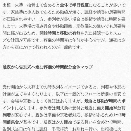
出棺・火葬・拾骨まで含めると
全体で半日程度
になることが多いで
す。家族葬は少人数であるため動線が短く、読経や焼香の所要時間
が圧縮されやすい一方、参列者が多い場合は挨拶や焼香に時間を要
します。火葬場の混み具合や移動距離、宗教儀礼の違いでも所要時
間に幅が出るため、
開始時間と移動の有無
を先に確認するとスムー
ズな計画が可能です。葬儀の時間帯は午前が中心ですが、通夜は夕
方から夜にかけて行われるのが一般的です。
通夜から告別式へ進む葬儀の時間配分全体マップ
受付開始から火葬までの時系列をイメージできると、到着や休憩の
計画が立てやすくなります。以下は一般的なフローと所要の目安で
す。会場や宗教によって長短はありますが、
焼香と移動が時間のポ
イント
になります。参列者は開式前の受付と焼香に備え
開始30分前
到着
が安心です。親族は準備や宗教者対応、挨拶があるため
1〜2時
間前集合
が基本です。通夜は夕方開始で振る舞いを含め2〜3時間、
告別式当日は午前に読経・弔電拝読・お別れを行い、出棺後に火