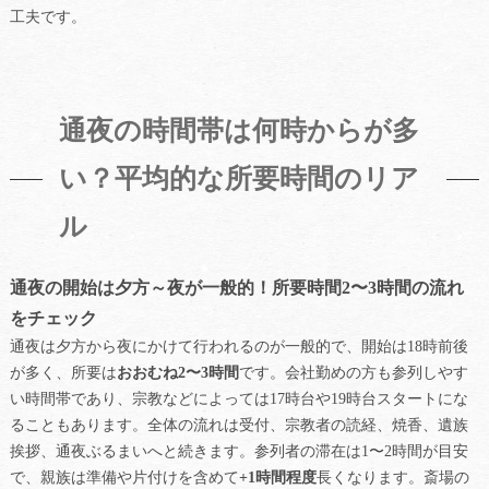
工夫です。
通夜の時間帯は何時からが多
い？平均的な所要時間のリア
ル
通夜の開始は夕方～夜が一般的！所要時間2〜3時間の流れ
をチェック
通夜は夕方から夜にかけて行われるのが一般的で、開始は18時前後
が多く、所要は
おおむね2〜3時間
です。会社勤めの方も参列しやす
い時間帯であり、宗教などによっては17時台や19時台スタートにな
ることもあります。全体の流れは受付、宗教者の読経、焼香、遺族
挨拶、通夜ぶるまいへと続きます。参列者の滞在は1〜2時間が目安
で、親族は準備や片付けを含めて
+1時間程度
長くなります。斎場の