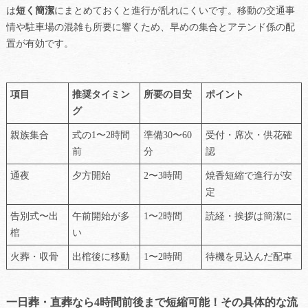
は
短く簡潔
にまとめておくと進行が乱れにくいです。移動の交通事
情や駐車場の混雑も所要に響くため、早めの集合とアテンド係の配
置が有効です。
項目
推奨タイミン
所要の目安
ポイント
グ
親族集合
式の1〜2時間
準備30〜60
受付・席次・供花確
前
分
認
通夜
夕方開始
2〜3時間
焼香短縮で進行が安
定
告別式〜出
午前開始が多
1〜2時間
読経・挨拶は簡潔に
棺
い
火葬・収骨
出棺後に移動
1〜2時間
待機を見込んだ配車
一日葬・直葬なら4時間前後まで短縮可能！その具体的な流