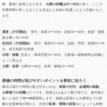
葬、最後に拾骨となります。
火葬の待機は60〜90分
が多く、ここで
所要時間が長くなることを見込むと全体の見通しがより正確になり
ます。
通夜（夕方開始）
: 受付・焼香10〜20分、読経30〜60分、挨拶・通夜
振る舞い30〜60分
告別式（午前開始）
: 受付・着席20〜30分、読経・弔辞・焼香60〜90
分、喪主挨拶5分前後
出棺・移動
: 見送り・車両手配20〜40分、火葬場へ移動時間は距離に
よって異なる
火葬・拾骨
: 火葬60〜90分、拾骨・解散20〜30分
葬儀の時間が延びやすいポイントを事前に知ろう
葬式の進行で時間が延びやすいのは、
焼香の行列
、
会場間の移動
、
火葬場での待機
の三つです。焼香は1人あたり数十秒でも、参列者が
多いと合計で
30〜60分
変動します。移動は斎場から火葬場までの距
離や交通事情が関わり、渋滞や
駐車・乗降の段取り
によっても時間