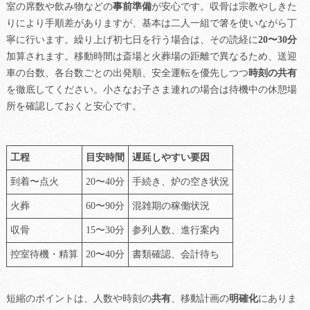
室の席数や飲み物などの
事前準備
が安心です。収骨は宗教やしきた
りにより手順差がありますが、基本は二人一組で箸を使いながら丁
寧に行います。繰り上げ初七日を行う場合は、その読経に
20〜30分
加算されます。移動時間は斎場と火葬場の距離で異なるため、送迎
車の台数、各台数ごとの出発順、安全運転を優先しつつ
時刻の共有
を徹底してください。小さなお子さま連れの場合は待機中の休憩場
所を確認しておくと安心です。
工程
目安時間
遅延しやすい要因
到着〜点火
20〜40分
手続き、炉の空き状況
火葬
60〜90分
混雑期の稼働状況
収骨
15〜30分
参列人数、進行案内
控室待機・精算
20〜40分
書類確認、会計待ち
短縮のポイントは、人数や時刻の
共有
、移動計画の
明確化
にありま