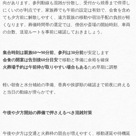
向があります。参列動線も混雑が分散し、受付から焼香まで停滞し
にくいのが利点です。家族葬でも午前の設定は有効で、会食を含め
ても夕方前に解散しやすく、遠方親族の移動や宿泊手配の負担が軽
くなります。葬儀時間帯の選定では、僧侶や斎場の開始時刻、車両
の台数、送迎ルートを事前に確認しておきましょう。
集合時刻は親族60〜90分前、参列は30分前
が安定します
会食の開宴は告別後60分目安
で移動と準備に余裕を確保
火葬場予約は午前枠が取りやすい場合もある
ため早期に調整
軽い朝食と水分補給の準備、香典や挨拶順の確認まで前夜に終える
と当日の動線が滑らかです。
午後や夕方開始の葬儀で押さえるべき混雑対策
午後や夕方は交通と火葬枠の競合が増えやすく、移動遅延や待機延