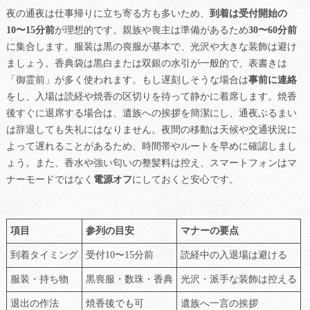
夜の通夜は仕事帰りに立ち寄る方も多いため、
到着は受付開始の
10〜15分前
が理想的です。親族や喪主は準備があるため
30〜60分前
に集合します。服装は黒の喪服が基本で、光沢や大きな装飾は避け
ましょう。香典袋は黒白または双銀の水引が一般的で、表書きは
「御霊前」が多く使われます。もし遅刻しそうな場合は
事前に連絡
をし、入場は読経や焼香の区切りを待って静かに着席します。焼香
後すぐに退席する場合は、遺族への挨拶を簡潔にし、通夜ぶるまい
は辞退しても失礼にはなりません。夜間の移動は天候や交通状況に
よって遅れることがあるため、時間帯やルートを早めに確認しまし
ょう。また、香水や強い匂いの整髪料は控え、スマートフォンはマ
ナーモードではなく
電源オフ
にしておくと安心です。
項目
参列の目安
マナーの要点
到着タイミング
受付10〜15分前
読経中の入退場は避ける
服装・持ち物
黒喪服・数珠・香典
光沢・派手な装飾は控える
退出の作法
焼香後でも可
遺族へ一言の挨拶