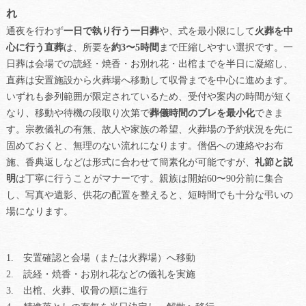
れ
通夜を行わず
一日で執り行う一日葬
や、式を最小限にして
火葬を中
心に行う直葬
は、所要を
約3〜5時間
まで圧縮しやすい選択です。一
日葬は会場での読経・焼香・お別れ花・出棺までを半日に凝縮し、
直葬は安置施設から火葬場へ移動して収骨までを中心に進めます。
いずれも参列範囲が限定されているため、受付や案内の時間が短く
なり、移動や待機の段取り次第で
葬儀時間のブレを最小化
できま
す。宗教儀礼の有無、故人や家族の希望、火葬場の予約状況を先に
固めておくと、無理のない流れになります。僧侶への連絡やお布
施、香典返しなどは形式に合わせて簡素化が可能ですが、
礼節と説
明
は丁寧に行うことがマナーです。親族は開始60〜90分前に集合
し、写真や遺影、供花の配置を整えると、短時間でも十分な弔いの
場になります。
安置確認と会場（または火葬場）へ移動
読経・焼香・お別れ花などの儀礼を実施
出棺、火葬、収骨の順に進行